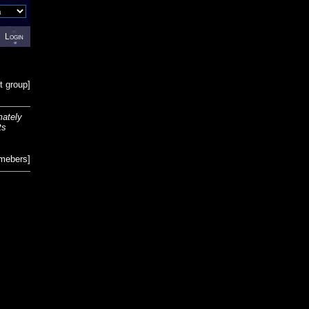
Login
t group
]
mately
ts
emebers
]