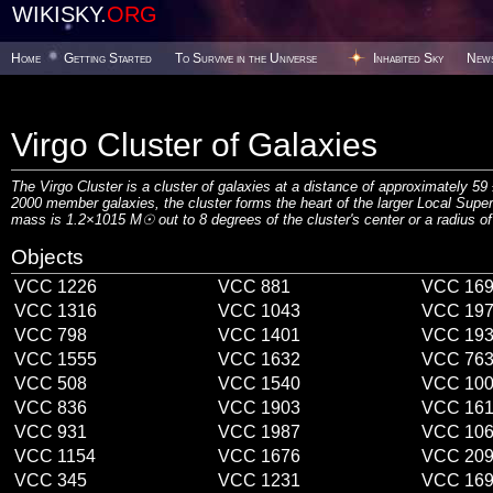
WIKISKY.
ORG
Home
Getting Started
To Survive in the Universe
Inhabited Sky
New
Virgo Cluster of Galaxies
The Virgo Cluster is a cluster of galaxies at a distance of approximately 5
2000 member galaxies, the cluster forms the heart of the larger Local Superc
mass is 1.2×1015 M☉ out to 8 degrees of the cluster's center or a radius o
Objects
VCC 1226
VCC 881
VCC 16
VCC 1316
VCC 1043
VCC 19
VCC 798
VCC 1401
VCC 19
VCC 1555
VCC 1632
VCC 76
VCC 508
VCC 1540
VCC 10
VCC 836
VCC 1903
VCC 16
VCC 931
VCC 1987
VCC 10
VCC 1154
VCC 1676
VCC 20
VCC 345
VCC 1231
VCC 16