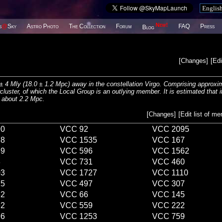
New!
s
@
Sky
Astro Photo
The Collection
Forum
FAQ
Press
Blog
[
Changes
]
[
Edi
9 ± 4 Mly (18.0 ± 1.2 Mpc) away in the constellation Virgo. Comprising approxi
luster, of which the Local Group is an outlying member. It is estimated that i
f about 2.2 Mpc.
[
Changes
]
[
Edit list of m
90
VCC 92
VCC 2095
78
VCC 1535
VCC 167
39
VCC 596
VCC 1562
3
VCC 731
VCC 460
03
VCC 1727
VCC 1110
15
VCC 497
VCC 307
62
VCC 66
VCC 145
92
VCC 559
VCC 222
96
VCC 1253
VCC 759