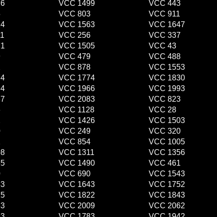
76
VCC 1499
VCC 443
5
VCC 803
VCC 911
14
VCC 1563
VCC 1647
1
VCC 256
VCC 337
71
VCC 1505
VCC 43
9
VCC 479
VCC 488
2
VCC 878
VCC 1553
74
VCC 1774
VCC 1830
84
VCC 1966
VCC 1993
37
VCC 2083
VCC 823
6
VCC 1128
VCC 28
2
VCC 1426
VCC 1503
0
VCC 249
VCC 320
1
VCC 854
VCC 1005
08
VCC 1311
VCC 1356
65
VCC 1490
VCC 461
0
VCC 690
VCC 1543
33
VCC 1643
VCC 1752
15
VCC 1822
VCC 1843
33
VCC 2009
VCC 2062
53
VCC 1783
VCC 1942